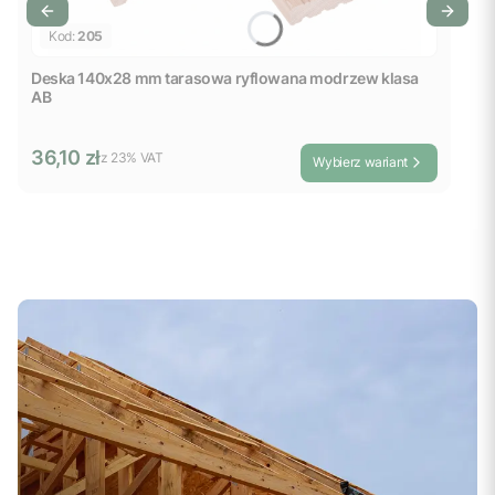
Kod:
205
Deska 140x28 mm tarasowa ryflowana modrzew klasa
AB
Cena brutto
36,10 zł
z %s VAT
z
23%
VAT
Wybierz wariant