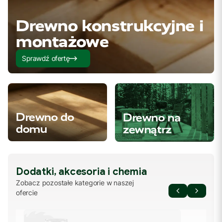
Drewno konstrukcyjne i
montażowe
Sprawdź ofertę
Drewno do
Drewno na
domu
zewnątrz
Dodatki, akcesoria i chemia
Zobacz pozostałe kategorie w naszej
ofercie