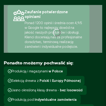
Zaufanie potwierdzone
opiniami
Ponad 1200 opinii i średnia ocen 4,9/5
w Google to najlepszy dowód na
jakość naszych produktów i obsługi.
Klienci doceniają nas za profesjonalne
doradztwo, terminową realizację
zamówień i indywidualne podejście.
Ponadto możemy pochwalić się:
Produkcją i magazynami
w Polsce
Selekcją drewna z
Polski i Europy Północnej
Jasno określoną klasą drewna -
bez losowości
Produkcją pod
indywidualne zamówienia