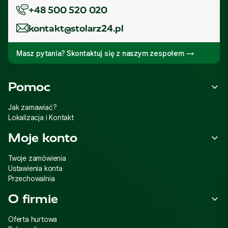
+48 500 520 020
kontakt@stolarz24.pl
Masz pytania? Skontaktuj się z naszym zespołem →
Linki w stopce
Pomoc
Jak zamawiać?
Lokalizacja i Kontakt
Moje konto
Twoje zamówienia
Ustawienia konta
Przechowalnia
O firmie
Oferta hurtowa