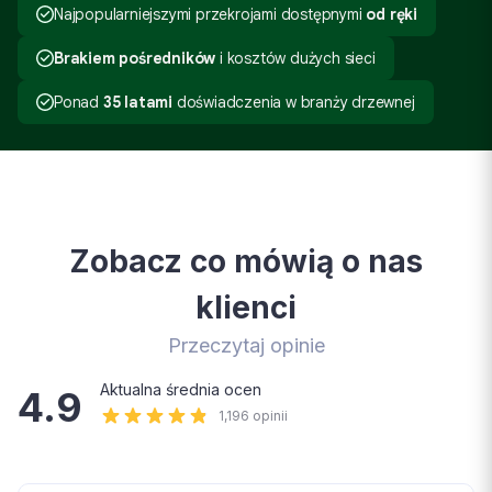
Najpopularniejszymi przekrojami dostępnymi
od ręki
Brakiem pośredników
i kosztów dużych sieci
Ponad
35 latami
doświadczenia w branży drzewnej